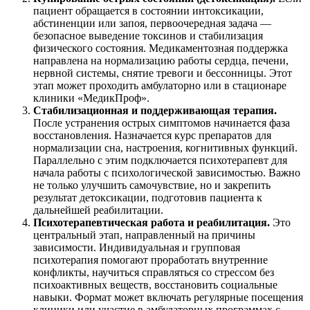
пациент обращается в состоянии интоксикации,
абстиненции или запоя, первоочередная задача —
безопасное выведение токсинов и стабилизация
физического состояния. Медикаментозная поддержка
направлена на нормализацию работы сердца, печени,
нервной системы, снятие тревоги и бессонницы. Этот
этап может проходить амбулаторно или в стационаре
клиники «МедикПроф».
Стабилизационная и поддерживающая терапия.
После устранения острых симптомов начинается фаза
восстановления. Назначается курс препаратов для
нормализации сна, настроения, когнитивных функций.
Параллельно с этим подключается психотерапевт для
начала работы с психологической зависимостью. Важно
не только улучшить самочувствие, но и закрепить
результат детоксикации, подготовив пациента к
дальнейшей реабилитации.
Психотерапевтическая работа и реабилитация.
Это
центральный этап, направленный на причины
зависимости. Индивидуальная и групповая
психотерапия помогают проработать внутренние
конфликты, научиться справляться со стрессом без
психоактивных веществ, восстановить социальные
навыки. Формат может включать регулярные посещения
клиники или участие в амбулаторных программах с