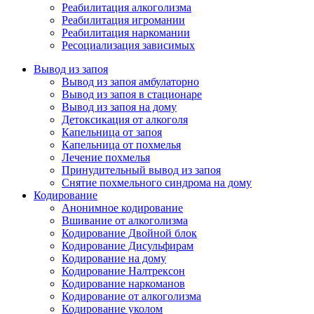
Реабилитация алкоголизма
Реабилитация игромании
Реабилитация наркомании
Ресоциализация зависимых
Вывод из запоя
Вывод из запоя амбулаторно
Вывод из запоя в стационаре
Вывод из запоя на дому
Детоксикация от алкоголя
Капельница от запоя
Капельница от похмелья
Лечение похмелья
Принудительный вывод из запоя
Снятие похмельного синдрома на дому
Кодирование
Анонимное кодирование
Вшивание от алкоголизма
Кодирование Двойной блок
Кодирование Дисульфирам
Кодирование на дому
Кодирование Налтрексон
Кодирование наркоманов
Кодирование от алкоголизма
Кодирование уколом