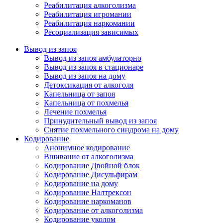
Реабилитация алкоголизма
Реабилитация игромании
Реабилитация наркомании
Ресоциализация зависимых
Вывод из запоя
Вывод из запоя амбулаторно
Вывод из запоя в стационаре
Вывод из запоя на дому
Детоксикация от алкоголя
Капельница от запоя
Капельница от похмелья
Лечение похмелья
Принудительный вывод из запоя
Снятие похмельного синдрома на дому
Кодирование
Анонимное кодирование
Вшивание от алкоголизма
Кодирование Двойной блок
Кодирование Дисульфирам
Кодирование на дому
Кодирование Налтрексон
Кодирование наркоманов
Кодирование от алкоголизма
Кодирование уколом