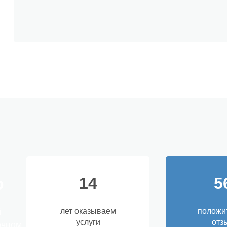
14
5
о
лет оказываем
положи
й
услуги
отз
очном