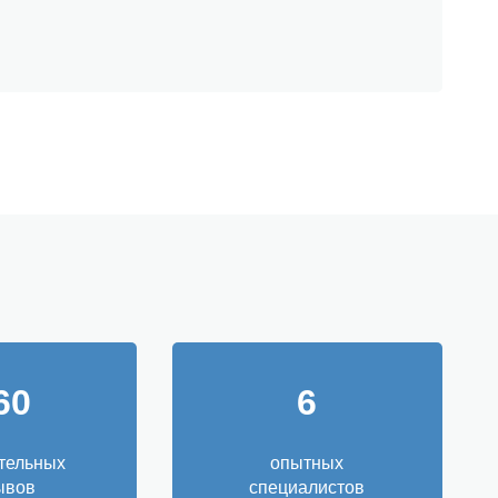
60
6
тельных
опытных
ывов
специалистов