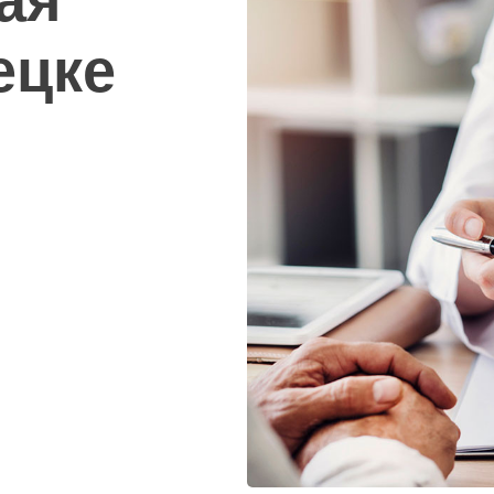
ая
ецке