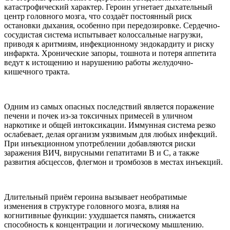
катастрофический характер. Героин угнетает дыхательный
центр головного мозга, что создаёт постоянный риск
остановки дыхания, особенно при передозировке. Сердечно-
сосудистая система испытывает колоссальные нагрузки,
приводя к аритмиям, инфекционному эндокардиту и риску
инфаркта. Хронические запоры, тошнота и потеря аппетита
ведут к истощению и нарушению работы желудочно-
кишечного тракта.
Одним из самых опасных последствий является поражение
печени и почек из-за токсичных примесей в уличном
наркотике и общей интоксикации. Иммунная система резко
ослабевает, делая организм уязвимым для любых инфекций.
При инъекционном употреблении добавляются риски
заражения ВИЧ, вирусными гепатитами B и C, а также
развития абсцессов, флегмон и тромбозов в местах инъекций.
Длительный приём героина вызывает необратимые
изменения в структуре головного мозга, влияя на
когнитивные функции: ухудшается память, снижается
способность к концентрации и логическому мышлению.