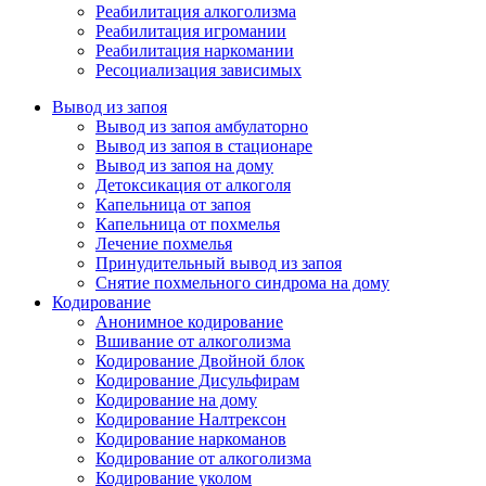
Реабилитация алкоголизма
Реабилитация игромании
Реабилитация наркомании
Ресоциализация зависимых
Вывод из запоя
Вывод из запоя амбулаторно
Вывод из запоя в стационаре
Вывод из запоя на дому
Детоксикация от алкоголя
Капельница от запоя
Капельница от похмелья
Лечение похмелья
Принудительный вывод из запоя
Снятие похмельного синдрома на дому
Кодирование
Анонимное кодирование
Вшивание от алкоголизма
Кодирование Двойной блок
Кодирование Дисульфирам
Кодирование на дому
Кодирование Налтрексон
Кодирование наркоманов
Кодирование от алкоголизма
Кодирование уколом